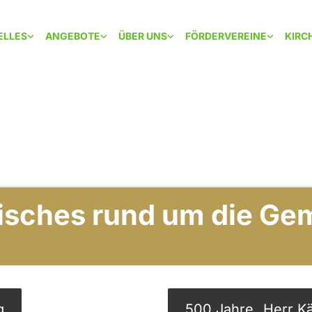
ELLES
ANGEBOTE
ÜBER UNS
FÖRDERVEREINE
KIRC
risches rund um die Ge
g
500 Jahre „Herr K