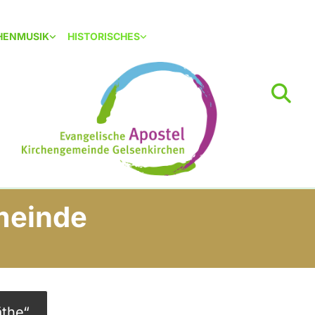
HENMUSIK
HISTORISCHES
meinde
äthe“